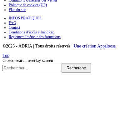
Conditions Générales des Ventes
Politique de cookies (UE)
Plan du site
INFOS PRATIQUES
FAQ
Contact
Conditions d’accès et handicap
Règlement Intérieur des formations
©2026
-
ADRIA
|
Tous droits réservés
|
Une création Appaloosa
Top
Closed search overlay screen
Recherche
pour :