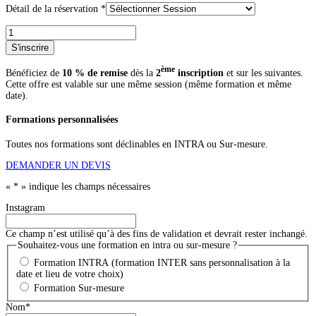
Détail de la réservation
*
quantité
de
S'inscrire
Initiation
à
ème
Bénéficiez de
10 % de remise
dès la
2
inscription
et sur les suivantes.
l'emballage
Cette offre est valable sur une même session (même formation et même
alimentaire
date).
Formations personnalisées
Toutes nos formations sont déclinables en INTRA ou Sur-mesure.
DEMANDER UN DEVIS
«
*
» indique les champs nécessaires
Instagram
Ce champ n’est utilisé qu’à des fins de validation et devrait rester inchangé.
Souhaitez-vous une formation en intra ou sur-mesure ?
Formation INTRA (formation INTER sans personnalisation à la
date et lieu de votre choix)
Formation Sur-mesure
Nom
*