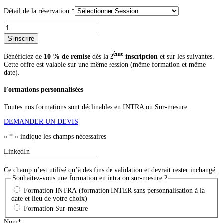
Détail de la réservation
*
quantité
de
S'inscrire
La
microbiologie
ème
Bénéficiez de
10 % de remise
dès la
2
inscription
et sur les suivantes.
alimentaire
Cette offre est valable sur une même session (même formation et même
pour
date).
les
non
Formations personnalisées
microbiologistes
Toutes nos formations sont déclinables en INTRA ou Sur-mesure.
DEMANDER UN DEVIS
«
*
» indique les champs nécessaires
LinkedIn
Ce champ n’est utilisé qu’à des fins de validation et devrait rester inchangé.
Souhaitez-vous une formation en intra ou sur-mesure ?
Formation INTRA (formation INTER sans personnalisation à la
date et lieu de votre choix)
Formation Sur-mesure
Nom
*