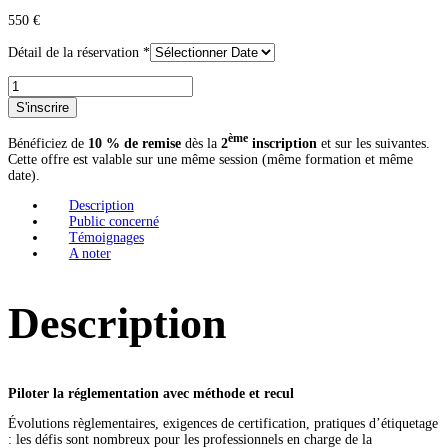
550
€
Détail de la réservation
*
quantité
de
S'inscrire
Rendez-
vous
ème
Bénéficiez de
10 % de remise
dès la
2
inscription
et sur les suivantes.
des
Cette offre est valable sur une même session (même formation et même
managers
date).
de
la
Description
réglementation
Public concerné
en
Témoignages
IAA
A noter
Description
Piloter la réglementation avec méthode et recul
Évolutions règlementaires, exigences de certification, pratiques d’étiquetage
: les défis sont nombreux pour les professionnels en charge de la