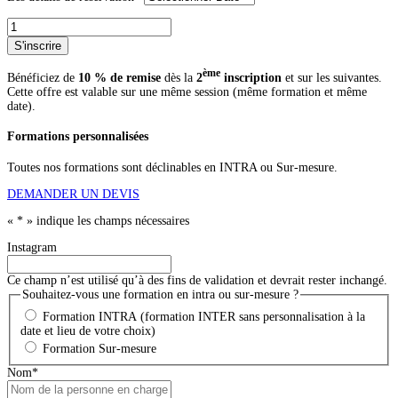
quantité
de
S'inscrire
Conduite
d'autoclave
ème
Bénéficiez de
10 % de remise
dès la
2
inscription
et sur les suivantes.
en
Cette offre est valable sur une même session (même formation et même
IAA
date).
Formations personnalisées
Toutes nos formations sont déclinables en INTRA ou Sur-mesure.
DEMANDER UN DEVIS
«
*
» indique les champs nécessaires
Instagram
Ce champ n’est utilisé qu’à des fins de validation et devrait rester inchangé.
Souhaitez-vous une formation en intra ou sur-mesure ?
Formation INTRA (formation INTER sans personnalisation à la
date et lieu de votre choix)
Formation Sur-mesure
Nom
*